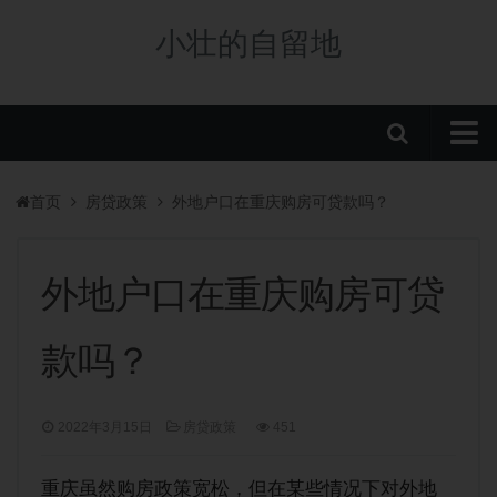
小壮的自留地
首页
首页
房贷政策
外地户口在重庆购房可贷款吗？
购房政策
税费政策
外地户口在重庆购房可贷
房贷政策
款吗？
重庆楼盘
中央公园新盘
2022年3月15日
房贷政策
451
板块分析
学校/划片
重庆虽然购房政策宽松，但在某些情况下对外地