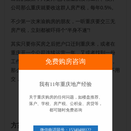
公司那么重庆就要收这群人房产税，每年0.5%。
不少第一次来渝购房的朋友，一听重庆要交三无
房产税，立刻都被吓得个“半身不遂”!
其实只要你买房之后把户口迁到重庆来，或者在
重庆开一个公司连续运营一年，又或者找到一份
免费购房咨询
工作交满半年社保，再按照ZF具体的规则操作，
那么你当年交的房产税，可以退给你! (以后也不用
交，不跟随房子走，只跟户主身份性质走)
我有11年重庆地产经验
三无人员如何变成非三无
关于重庆购房的任何问题，如楼盘推荐、
落户、学校、房产税、公积金、房贷等，
都可随时免费咨询
方案一：人才落户
微信电话同号：15340488122