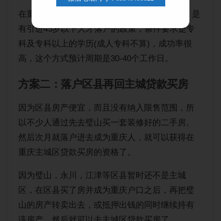
在重庆渝北加州人才市场(老的一个人才市场)，是
有引进45岁以下人才落户的政策，条件要求是专
科及专科以上的学历(成人专科不算)，成功率很
高，这个方式预计周期是30-40个工作日。
方案二：落户区县再回主城贷款买房
因为区县房产便宜，而且没有纳入限售范围，所
以不少人通过先去璧山买一套装修好的二手房。
然后次月就落户进去成为重庆人，就可以获得在
重庆主城区贷款买房的资格了。
因为璧山，永川，江津等区县暂时还不是主城
区，在区县买了房并成为重庆户口之后，再把璧
山的房产转卖出去，或抵押出钱的同时继续持有
该房产。然后就可以去主城区贷款买房了。