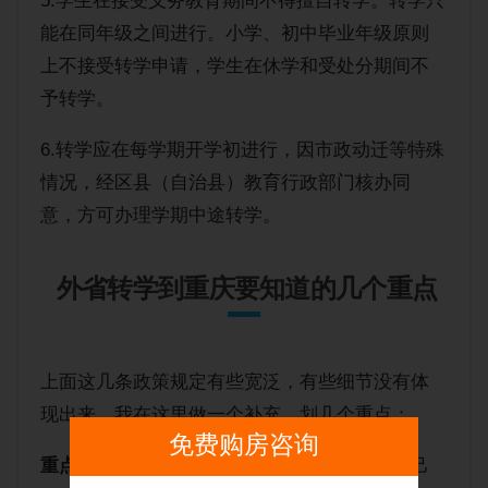
5.学生在接受义务教育期间不得擅自转学。转学只
能在同年级之间进行。小学、初中毕业年级原则
上不接受转学申请，学生在休学和受处分期间不
予转学。
6.转学应在每学期开学初进行，因市政动迁等特殊
情况，经区县（自治县）教育行政部门核办同
意，方可办理学期中途转学。
外省转学到重庆要知道的几个重点
上面这几条政策规定有些宽泛，有些细节没有体
现出来，我在这里做一个补充、划几个重点：
免费购房咨询
重点一
：如果是因为在重庆买了房，并且把自己