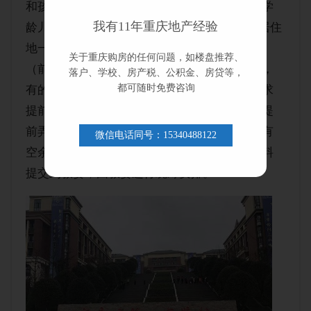
和孩子的户口都迁了过来，在满足三对口（即学
我有11年重庆地产经验
龄儿童与父(母)的户口、房屋产权证明和实际居住
地一致）的前提下可以转学到对应的划片学校
关于重庆购房的任何问题，如楼盘推荐、
（前提是学校有学位，需要自己与学校联系），
落户、学校、房产税、公积金、房贷等，
都可随时免费咨询
有的区或者学校还对落户时间有要求，有的要求
提前一年，也有提前三年和五年的，这一点要提
前弄清楚。如果不满足三对口或者对口学校没有
微信电话同号：15340488122
空余学位或者落户年限不满足要求，可以把资料
提交到教委，由教委进行统筹安排。