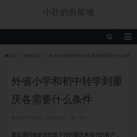
小壮的自留地
首页
首页
学校/划片
外省小学和初中转学到重庆各需要什么条件
购房政策
税费政策
外省小学和初中转学到重
房贷政策
庆各需要什么条件
重庆楼盘
中央公园新盘
2023年9月19日
学校/划片
7,623
板块分析
学校/划片
最近遇到很多想把孩子转到重庆来读书的客户，