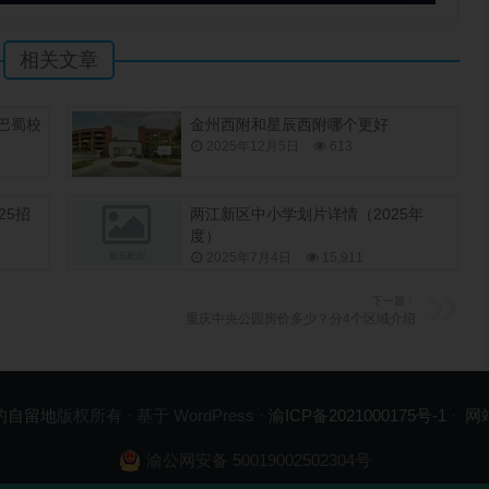
相关文章
巴蜀校
金州西附和星辰西附哪个更好
2025年12月5日
613
25招
两江新区中小学划片详情（2025年
度）
2025年7月4日
15,911
下一篇：
重庆中央公园房价多少？分4个区域介绍
的自留地
版权所有 · 基于 WordPress ·
渝ICP备2021000175号-1
·
网
渝公网安备 50019002502304号