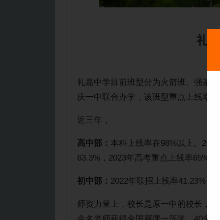
礼嘉
礼嘉中学目前班型分为火箭班、强基班
庆一中联合办学，该班型重点上线率10
近三年，
高中部：
本科上线率在98%以上。202
63.3%，2023年高考重点上线率65%。
初中部：
2022年联招上线率41.23%，
师资力量上，校长是原一中的校长，核
余名老师获得全国赛课一等奖，40多