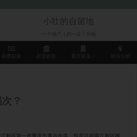
小壮的自留地
一个地产人的一亩三分地
税费政策
房贷政策
重庆楼盘
板块分析
档次？
成为两江新区第一所重庆市重点中学，也是目前两江新区唯