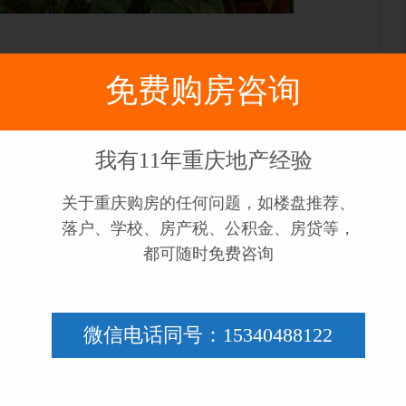
中学的办学情况
免费购房咨询
、实验班和平行班。火箭班又名一中实验班，是和重
我有11年重庆地产经验
0%。
关于重庆购房的任何问题，如楼盘推荐、
落户、学校、房产税、公积金、房贷等，
都可随时免费咨询
1年高考重点上线率52.9%，2022年高考重点上线率
微信电话同号：15340488122
23年联招上线率45.56%。
心管理团队大部分来自于一中及其他龙珠学校。有十
名教师获得重庆市赛课一等奖。