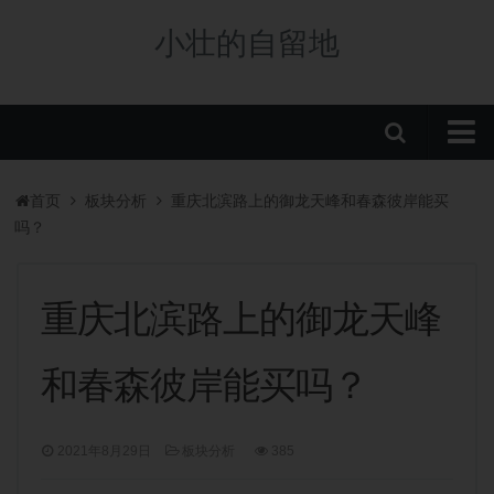
小壮的自留地
首页
首页
板块分析
重庆北滨路上的御龙天峰和春森彼岸能买
购房政策
吗？
税费政策
房贷政策
重庆北滨路上的御龙天峰
重庆楼盘
和春森彼岸能买吗？
中央公园新盘
板块分析
2021年8月29日
板块分析
385
学校/划片