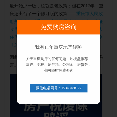
最开始那一版，也就是老政策；但在2017年，重
庆还出台了一个修订版的政策——
重庆市人民政
府关于修订《重庆市关于开展对部分个人住房征
免费购房咨询
收房产税改革试点的暂行办法》和《重庆市个人
住房房产税征收管理实施细则》的决定（渝府令
〔2017〕311号）
，这个版本并没有被废止。
我有11年重庆地产经验
因此，朋友圈发的重庆房产税被废止的消息是谣
关于重庆购房的任何问题，如楼盘推荐、
落户、学校、房产税、公积金、房贷等，
言。贝壳也对旗下经纪人进行了辟谣：
都可随时免费咨询
微信电话同号：15340488122