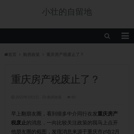
小壮的自留地
首页
首页
购房政策
重庆房产税废止了？
购房政策
税费政策
重庆房产税废止了？
房贷政策
重庆楼盘
2022年3月1日
购房政策
80
中央公园新盘
早上翻朋友圈，看到很多中介同行在发
重庆房产
板块分析
税废止
的消息，一向比较关注政策的我马上点开
学校/划片
他朋友圈的截图，发现消息来源于重庆市zf在2月