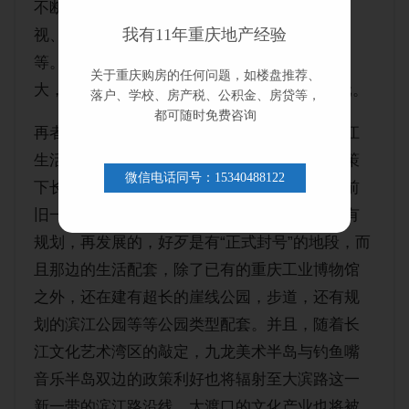
不断地落户大渡口。例如快手创意园、海康威
我有11年重庆地产经验
视、猪八戒、中元汇吉、太极信息西南总部等
等。而且，大渡口招商引资的成效也在不断扩
关于重庆购房的任何问题，如楼盘推荐、
大，仅2021年一季度，就招商引资了72.15亿元。
落户、学校、房产税、公积金、房贷等，
都可随时免费咨询
再者，在生活服务方面，大渡口拥有较长的滨江
生活带，尤其是大滨路路段，更是两江四岸政策
微信电话同号：15340488122
下长江北岸沿线重点规划打造区域，不同于以前
旧一带的滨江路的是，大滨路的滨江路段是先有
规划，再发展的，好歹是有“正式封号”的地段，而
且那边的生活配套，除了已有的重庆工业博物馆
之外，还在建有超长的崖线公园，步道，还有规
划的滨江公园等等公园类型配套。并且，随着长
江文化艺术湾区的敲定，九龙美术半岛与钓鱼嘴
音乐半岛双边的政策利好也将辐射至大滨路这一
新一带的滨江路沿线，大渡口的文化产业也将被