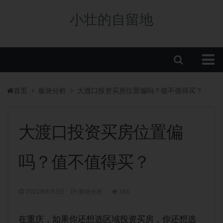
小壮的自留地
首页
首页
板块分析
大渡口投资买房位置偏吗？值不值得买？
购房政策
税费政策
大渡口投资买房位置偏
房贷政策
吗？值不值得买？
重庆楼盘
中央公园新盘
2021年8月3日
板块分析
166
板块分析
学校/划片
在重庆，如果你还想选区域投资买房，你还想选