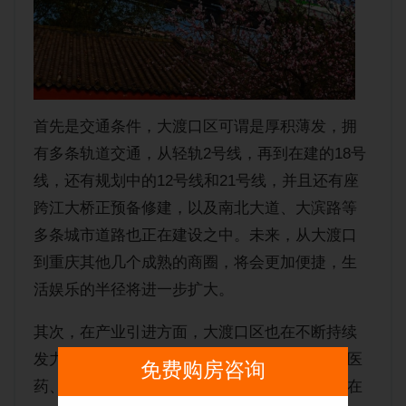
首先是交通条件，大渡口区可谓是厚积薄发，拥
有多条轨道交通，从轻轨2号线，再到在建的18号
线，还有规划中的12号线和21号线，并且还有座
跨江大桥正预备修建，以及南北大道、大滨路等
多条城市道路也正在建设之中。未来，从大渡口
到重庆其他几个成熟的商圈，将会更加便捷，生
活娱乐的半径将进一步扩大。
其次，在产业引进方面，大渡口区也在不断持续
发力，“大数据智能化、生态环保、大健康生物医
免费购房咨询
药、文化休闲旅游”四大新兴产业等的产业园也在