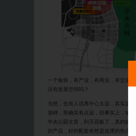
一个板块，有产业，有商业，有交通，
没有发展空间吗？
当然，也有人说离中心太远，其实远近
放碑，那确实有点远，但事实上，城市
中央公园太贵，到天花板了，真的如此
的产品，好的配套依然是追逐的热点，