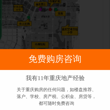
免费购房咨询
有学校，有公园环境，有ZF的大力加持，你们觉得会
我有11年重庆地产经验
这个东西要看哪里到哪里，如果你心目中的中心是解
关于重庆购房的任何问题，如楼盘推荐、
的中心每隔几年就会随人口的迁移而变动。还有人说
落户、学校、房产税、公积金、房贷等，
吗？而事实上未来只有好房子才值钱，好的板块，好
都可随时免费咨询
好的东西，一定是贵的，而贵的东西，却不一定是好