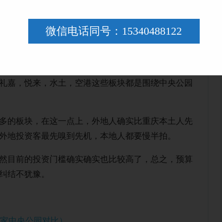
你换到便宜的板块，将来有钱了你还是会想换到好的
微信电话同号：15340488122
然而然就会汇聚，所以担心中央公园的人口是否能繁
礼嘉，悦来，水土，空港这些板块都是围绕中央公园
多的板块，在这一点上，外地人确实比重庆本土人先
外地投资客最先嗅到先机，本地人都要慢半拍。
然目前的投资门槛确实确实也比较高了，总之，预算
纠结不犹豫。
蔡家中央公园对比）