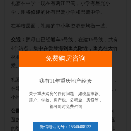
礼嘉在中学上现在有两江巴蜀，小学有星光小
学，即将修建的还有巴蜀小学和巴蜀中学。
在学校层面，礼嘉的中小学资源更均衡一些。
交通：
照母山已经通车5号线，在建15号线，共有
4个站点，集中在爱琴海到重光附近，重光往大竹
林和大坡隧道方向的其他小区轨道需要公交换
免费购房咨询
乘。
礼嘉目前已经通车轻轨6号线（主线和国博线），
我有11年重庆地产经验
在建15号线，共有5个站点，三条线路十字交叉，
关于重庆购房的任何问题，如楼盘推荐、
小区覆盖范围比较广。
落户、学校、房产税、公积金、房贷等，
都可随时免费咨询
公园环境：
这两个区域基本每个小区附近都有可
逛的公园，照母山的森林公园，金州公园，礼嘉
微信电话同号：15340488122
的智慧公园，金海湾公园，龙塘湖公园人气也非