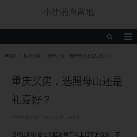
小壮的自留地
首页
首页
板块分析
重庆买房，选照母山还是礼嘉好？
购房政策
税费政策
重庆买房，选照母山还是
房贷政策
礼嘉好？
重庆楼盘
中央公园新盘
2024年8月5日
板块分析
646
板块分析
学校/划片
照母山和礼嘉在北区都属于承上启下的位置，不