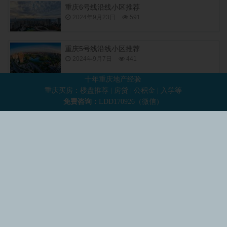
重庆6号线沿线小区推荐
2024年9月23日
591
重庆5号线沿线小区推荐
2024年9月7日
441
十年重庆地产经验
上一篇：
重庆买房：楼盘推荐 | 房贷 | 公积金 | 入学等
渝北房子买哪个位置好？
免费咨询：
LDD170926（微信）
下一篇：
照母山楼盘推荐：兼顾价格、地段、交通、品质4大方面
小壮的自留地
版权所有 · 基于 WordPress ·
渝ICP备2021000175
号-1
·
网站地图
渝公网安备 50019002502304号