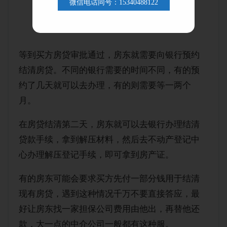
微信电话同号：15340488122
4. 结清贷款，注销抵押登记
等到买方房贷审批通过，房东就需要向银行预约
结清房贷。不同的银行需要的时间不同，有的预
约了几天就可以去办理，有的则需要等一两个
月。
在房贷结清第二天，房东就可以去银行办理结清
贷款手续，拿到解压材料，然后去不动产登记中
心办理解压登记手续，即可拿到房产证。
有的房东可能会要求买方先付一部分钱用于结清
现有房贷，遇到这种情况千万不要直接答应，最
好让房东找一家担保公司费用由他出，再替他还
款，大一点的中介公司一般都有这种服。