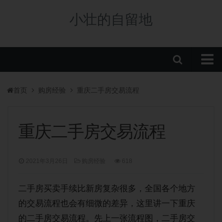
小壮的自留地
首页
首页
购房经验
重庆二手房交易流程
购房政策
税费政策
重庆二手房交易流程
房贷政策
重庆楼盘
2021年3月26日
购房经验
618
中央公园新盘
二手房买卖手续比新房复杂很多，全国各个地方
板块分析
的交易流程也会有细微的差异，这里讲一下重庆
学校/划片
的二手房交易流程。先上一张流程图，二手房交