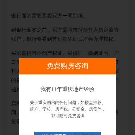
银行面签需要买卖双方一同到场。
到银行面签之前，买方需将首付款打入指定监管
账户，银行要看到首付款凭证后才会办理按揭。
买家需携带不动产权证、身份证、婚姻证明、户
口簿整本、收入证明、银行流水、征信报告等资
免费购房咨询
料去银行营业厅和信贷员面谈，信贷员会对买家
的征信、收入和银行流水等资料进行初审，没问
我有11年重庆地产经验
题就会和你签贷款合同并提交正式审核。
关于重庆购房的任何问题，如楼盘推荐、
卖家则需携带身份证、房产证复印件、购房合
落户、学校、房产税、公积金、房贷等，
同，并提供收款账户给银行并签字，后面买家房
都可随时免费咨询
贷审批通过后，银行会将款项打进该账户。