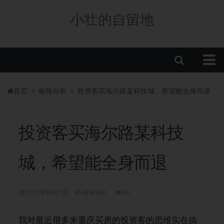
小壮的自留地
首页
首页
板块分析
投资客买海尔路某科技城，希望能全身而退
购房政策
税费政策
投资客买海尔路某科技
房贷政策
城，希望能全身而退
重庆楼盘
中央公园新盘
2021年10月7日
板块分析
66
板块分析
学校/划片
我对最近很多来重庆买房的投资客的思维实在搞