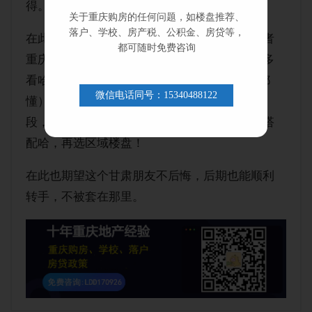
得。
关于重庆购房的任何问题，如楼盘推荐、
落户、学校、房产税、公积金、房贷等，
在此也建议来渝或者准备来重庆买房的外地或者
都可随时免费咨询
重庆区县朋友，多咨询多研究哈每个区域或者多
看哈地图，不要一昧的相信某些大V（懂的人都
微信电话同号：15340488122
懂），也不要一味的追求价格低，还是得把地
段，交通，名校学区，商业等这几个维度好好搭
配哈，再选区域楼盘！
在此也期望这个甘肃朋友不后悔，后期也能顺利
转手，不被套在那里。