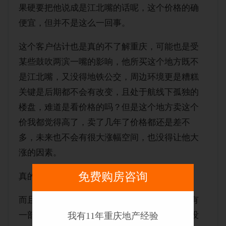
果硬要把他说成是江北嘴的话呢，这个价格的确
便宜，但并不是这么一回事。
这个客户估计也是真的不了解重庆，可能也是受
某些鼓吹两滨一嘴的影响，他所买这个地方既不
是江北嘴，又没得地铁公交，周边环境更是糟糕
关键是后期都不会有改变，且处于航线下孤独的
楼盘，难道是看价格的吗？但是这个地方卖这个
价我都觉得高了，卖了几年了价格都还是差不
多，未来也不会有很大涨幅空间，也没得让他大
涨的因素。
免费购房咨询
真的搞不明白。
而且该楼盘大部分房源都是外地客户买的，还有
一部分重庆区县客户，本地客户买这里的几乎没
我有11年重庆地产经验