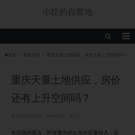
小壮的自留地
首页
首页
板块分析
重庆天量土地供应，房价还有上升空间吗？
购房政策
税费政策
重庆天量土地供应，房价
房贷政策
还有上升空间吗？
重庆楼盘
中央公园新盘
2022年5月18日
板块分析
125
板块分析
学校/划片
先说我的观点，即使重庆的土地供应量很大，但