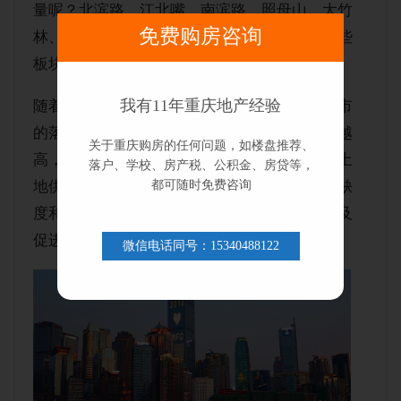
量呢？北滨路、江北嘴、南滨路、照母山、大竹
免费购房咨询
林、观音桥、冉家坝，这几个区域你们觉得这些
板块哪里供大于求了？
我有11年重庆地产经验
随着重庆作为西部金融中心和国际消费中心城市
的落地推进，刚才说的这些板块的需求会越来越
关于重庆购房的任何问题，如楼盘推荐、
高，直至外溢到其他板块。所以与其关注重庆土
落户、学校、房产税、公积金、房贷等，
都可随时免费咨询
地供应量，我们更应该关注重庆核心资源的稀缺
度和重庆大力发展对外地人口流入的带动，以及
促进重庆本地自身购买力的提升上。
微信电话同号：15340488122