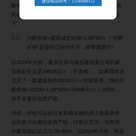
微信电话同号：15340488122
断价格”与当年公布的豪宅税起征点相比，前者高
则会被征收房产税，反之则不征收。计算公式如
下：
判断价格=建面成交价格÷1.09*80%（“判断
价格”是我自己起的名字，能看懂就行）
以2024年为例，重庆住房与城乡建设委公布的豪
宅税起征点是29616元/㎡（不含税）。如果我在渝
北买了一套建面单价32000元/㎡的精装房，我的判
断价格=32000÷1.09*80%=23486元/㎡＜28566，
就不会被征收房产税。
当然，你也可以反过来算精装修的房子建面单价
达到多少会被征收房产税，计算公式为：当年清
水豪宅税起征点*1.09÷80%。以2024年为例，精装