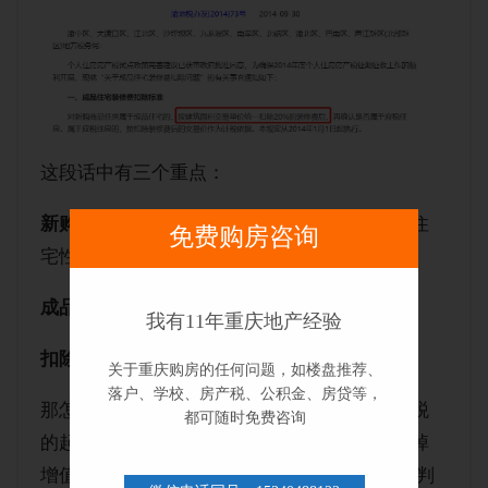
这段话中有三个重点：
新购商品住房
：指的是在主城九区范围内购买住
免费购房咨询
宅性质的商品房，且仅针对新房，二手房除外。
成品住宅
：意思是开发商精装修的房子。
我有11年重庆地产经验
扣除20%
：在建面单价的基础上扣除20%。
关于重庆购房的任何问题，如楼盘推荐、
落户、学校、房产税、公积金、房贷等，
那怎么判断我买的精装房有没有达到当年房产税
都可随时免费咨询
的起征点呢？很简单，把房子的建面成交价去掉
增值税部分，再扣除20%的装修费，将得到的“判