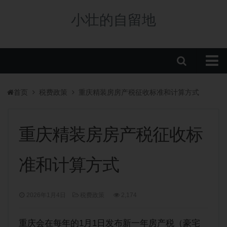
小壮的自留地
首页
首页
税费政策
重庆精装房房产税征收标准和计算方式
购房政策
税费政策
重庆精装房房产税征收标
房贷政策
准和计算方式
重庆楼盘
中央公园新盘
2026年1月4日
税费政策
2,174
板块分析
学校/划片
重庆会在每年的1月1日发布新一年房产税（豪宅