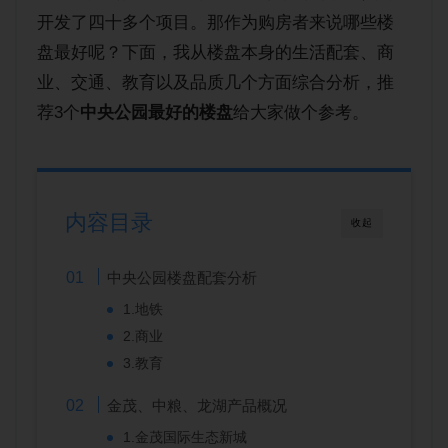
购房经验
开发了四十多个项目。那作为购房者来说哪些楼
盘最好呢？下面，我从楼盘本身的生活配套、商
业、交通、教育以及品质几个方面综合分析，推
荐3个
中央公园最好的楼盘
给大家做个参考。
内容目录
收起
中央公园楼盘配套分析
1.地铁
2.商业
3.教育
金茂、中粮、龙湖产品概况
1.金茂国际生态新城