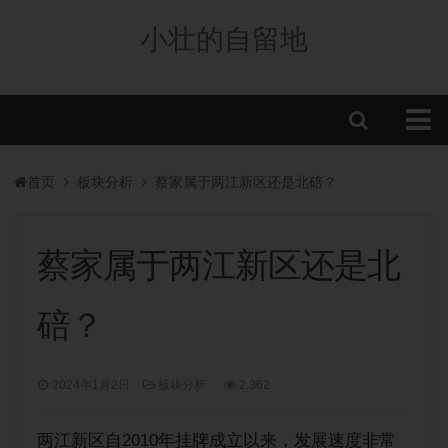
小壮的自留地
首页
首页
板块分析
蔡家属于两江新区还是北碚？
购房政策
税费政策
蔡家属于两江新区还是北
房贷政策
碚？
重庆楼盘
中央公园新盘
2024年1月2日
板块分析
2,362
板块分析
学校/划片
两江新区自2010年挂牌成立以来，发展速度非常