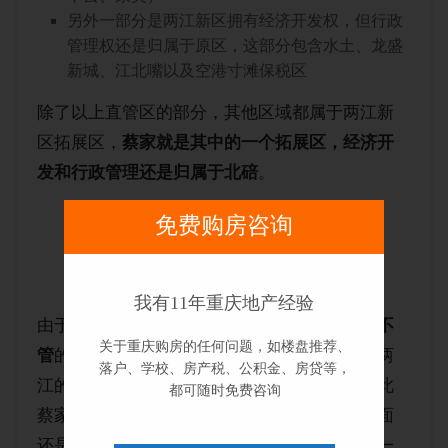
另外一部分是两江新区拥有经济开发权，但行政
管理权还是归属于原区，这部分包含水土、龙盛
新城、江北嘴以及空港寸滩保税区
除了以上直管区的部分，其他区域都属于两江新
区拓展区，
蔡家就是其中的一个拓展区，经济开
发和行政管理还是归属于北碚
。
免费购房咨询
蔡家未来的发展
我有11年重庆地产经验
由于区域划分的原因，蔡家的发展一直有点
两不
关于重庆购房的任何问题，如楼盘推荐、
管
的状态。毕竟不是直管区，所以吃不了多少两
落户、学校、房产税、公积金、房贷等，
江的红利，再加上北碚的重心也不在蔡家，因此
都可随时免费咨询
蔡家整体呈现出来的不论是基础建设，城市界面
还是配套上，都比北区四小龙的其他区域要差一