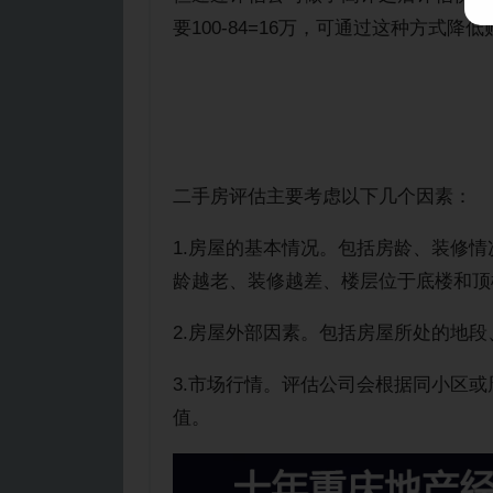
要100-84=16万，可通过这种方式降
二手房评估主要考虑以下几个因素：
1.房屋的基本情况。包括房龄、装修
龄越老、装修越差、楼层位于底楼和顶
2.房屋外部因素。包括房屋所处的地
3.市场行情。评估公司会根据同小区
值。