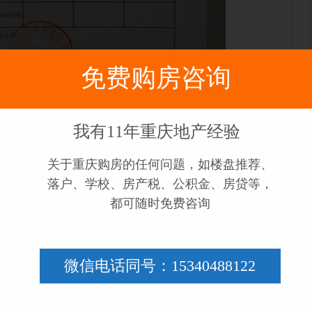
免费购房咨询
我有11年重庆地产经验
关于重庆购房的任何问题，如楼盘推荐、
供参考。如你要买的房产评估价为100万，而你是首
落户、学校、房产税、公积金、房贷等，
70%的标准给你贷款，也就是70万。
都可随时免费咨询
评服务，也就是提高房产的评估价，进而从银行多贷
：
微信电话同号：15340488122
能从银行贷70万出来，首付款需要30万；
20万，则可以从银行贷120*70%=84万，首付款需