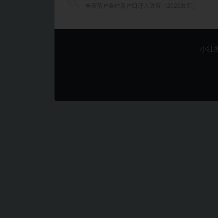
重庆落户条件及户口迁入政策（2026最新）
小壮