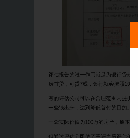
评估报告的唯一作用就是为银行贷款提
房首贷，可贷7成，银行就会按照100*
有的评估公司可以在合理范围内提供高
一些钱出来，达到降低首付的目的。如
一套实际价值为100万的房产，原本只
但通过评估公司做了高评之后评估价变为1