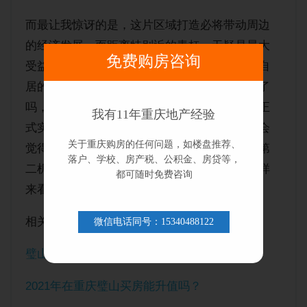
而最让我惊讶的是，这片区域打造必将带动周边
的经济发展，而距离特别近的青杠，无疑是最大
免费购房咨询
受益者，为啥呢，因为青杠一直都是以白菜价自
居的区域，算得上璧山房价最最最便宜的区域了
吗，这些年一直也没怎么涨价。那么站前规划正
我有11年重庆地产经验
式实施起来必将带动青杠的发展，可能有的人会
关于重庆购房的任何问题，如楼盘推荐、
觉得这个地方太偏了，其实不然，要知道重庆第
落户、学校、房产税、公积金、房贷等，
二机场的空港区域也将围绕青杠来打造哦。这样
都可随时免费咨询
来看是不是合情合理了，对此你怎么看待？
相关文章：
微信电话同号：15340488122
璧山的房子有投资价值吗？
2021年在重庆璧山买房能升值吗？