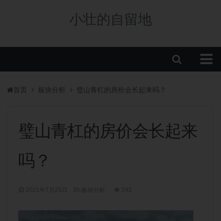
小壮的自留地
首页
首页
板块分析
璧山青杠的房价会长起来吗？
购房政策
税费政策
璧山青杠的房价会长起来
房贷政策
吗？
重庆楼盘
中央公园新盘
2021年7月25日
板块分析
243
板块分析
学校/划片