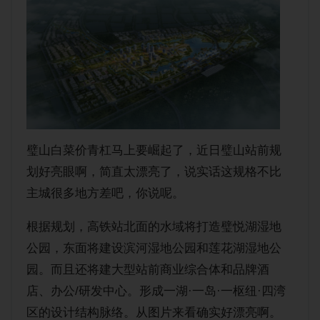
购房经验
璧山白菜价青杠马上要崛起了，近日璧山站前规
划好亮眼啊，简直太漂亮了，说实话这规格不比
主城很多地方差吧，你说呢。
根据规划，高铁站北面的水域将打造璧悦湖湿地
公园，东面将建设滨河湿地公园和莲花湖湿地公
园。而且还将建大型站前商业综合体和品牌酒
店、办公/研发中心。形成一湖·一岛·一枢纽·四湾
区的设计结构脉络。从图片来看确实好漂亮啊。