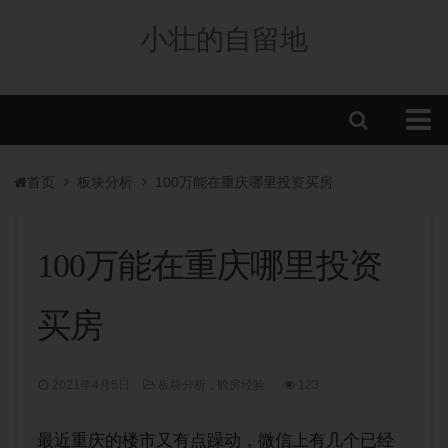
小壮的自留地
首页
首页
板块分析
100万能在重庆哪里投资买房
购房政策
税费政策
100万能在重庆哪里投资
房贷政策
买房
重庆楼盘
中央公园新盘
2021年4月5日
板块分析
,
购房经验
123
板块分析
学校/划片
最近重庆的楼市又有点躁动，微信上有几个已经