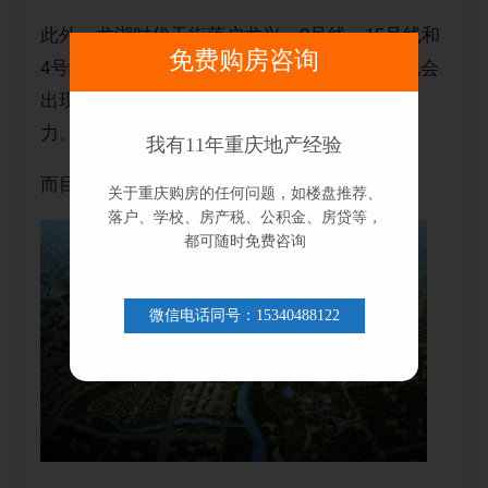
此外，龙湖时代天街落户龙兴、8号线、15号线和
免费购房咨询
4号线二期三条轨道交通经过龙兴、三家医院也会
出现在龙兴，这些都说明了龙兴未来的发展潜
力。
我有11年重庆地产经验
而目前龙兴总价100万内的项目比水土还多。
关于重庆购房的任何问题，如楼盘推荐、
落户、学校、房产税、公积金、房贷等，
都可随时免费咨询
微信电话同号：15340488122