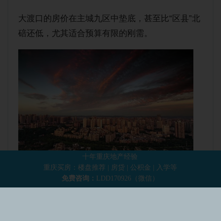
大渡口的房价在主城九区中垫底，甚至比“区县”北
碚还低，尤其适合预算有限的刚需。
十年重庆地产经验
重庆买房：楼盘推荐 | 房贷 | 公积金 | 入学等
免费咨询：
LDD170926（微信）