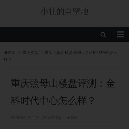
小壮的自留地
首页
首页
重庆楼盘
重庆照母山楼盘评测：金科时代中心怎么
购房政策
样？
税费政策
房贷政策
重庆照母山楼盘评测：金
重庆楼盘
科时代中心怎么样？
中央公园新盘
板块分析
2023年4月11日
重庆楼盘
580
学校/划片