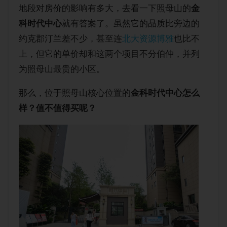
地段对房价的影响有多大，去看一下照母山的
金
购房经验
科时代中心
就有答案了。虽然它的品质比旁边的
约克郡汀兰差不少，甚至连
北大资源博雅
也比不
上，但它的单价却和这两个项目不分伯仲，并列
为照母山最贵的小区。
那么，位于照母山核心位置的
金科时代中心怎么
样？值不值得买呢？