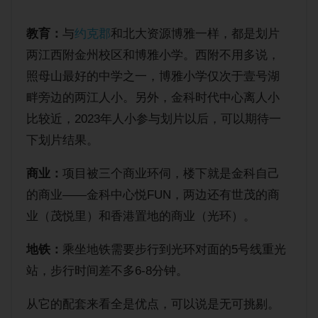
教育：
与
约克郡
和北大资源博雅一样，都是划片
两江西附金州校区和博雅小学。西附不用多说，
照母山最好的中学之一，博雅小学仅次于壹号湖
畔旁边的两江人小。另外，金科时代中心离人小
比较近，2023年人小参与划片以后，可以期待一
下划片结果。
商业：
项目被三个商业环伺，楼下就是金科自己
的商业——金科中心悦FUN，两边还有世茂的商
业（茂悦里）和香港置地的商业（光环）。
地铁：
乘坐地铁需要步行到光环对面的5号线重光
站，步行时间差不多6-8分钟。
从它的配套来看全是优点，可以说是无可挑剔。