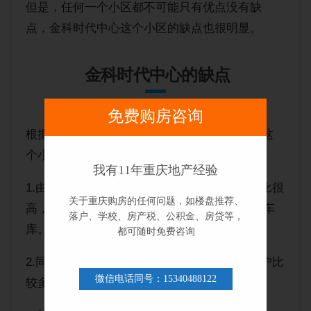
但是，任何一个小区都不可能只有优点没有缺
点，金科时代中心这个小区的缺点也很明显。
金科时代中心的缺点
免费购房咨询
根据我带客户看房的经验，以及客户的反馈，这
个小区的优点大概有如下几个：
我有11年重庆地产经验
1.由于1栋和2栋高层以小户型居多，导致梯户比很
关于重庆购房的任何问题，如楼盘推荐、
高，达到了4梯18户，而且1栋电梯还不能直达车
落户、学校、房产税、公积金、房贷等，
库。
都可随时免费咨询
2.同样因为1、2栋的小户型多的原因，导致租户比
微信电话同号：15340488122
较多，小区的人员情况相对比较复杂。