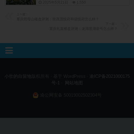
2025年5月21日
1,550
上一篇：
重庆照母山楼盘评测：世茂茂悦府和珺悦府怎么样？
下一篇：
重庆礼嘉楼盘评测：龙湖昱湖壹号怎么样？
小壮的自留地
版权所有 · 基于 WordPress ·
渝ICP备2021000175
号-1
·
网站地图
渝公网安备 50019002502304号