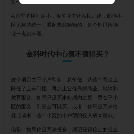
3.车位配比低，只有1：0.5，停车是个大问题。
4.别墅的楼间距小，很多业主还私搭乱建，影响小
区风格的统一，看起来乱糟糟的，这个锅甩给物
业一点都不冤。
金科时代中心值不值得买？
这个项目由于小户型多、总价低，从这个意义上
降低了上车门槛。再加上它优秀的商业、地铁和
教育配套，如果只是买来短期内过度，更在乎小
区的配套，则完全可以买。或者，你只是买来给
娃儿读书，这个小区的小户型的投入成本最低。
但是，如果你是买来投资，期望获得稳定的租金